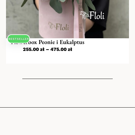
BESTSELLER
Flowerbox Peonie i Eukalptus
255.00
zł
–
475.00
zł