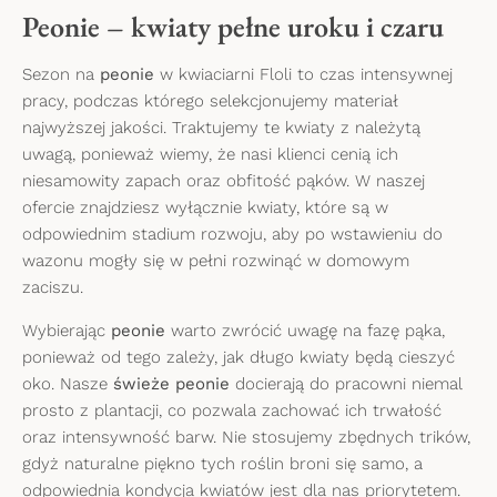
Peonie – kwiaty pełne uroku i czaru
Sezon na
peonie
w kwiaciarni Floli to czas intensywnej
pracy, podczas którego selekcjonujemy materiał
najwyższej jakości. Traktujemy te kwiaty z należytą
uwagą, ponieważ wiemy, że nasi klienci cenią ich
niesamowity zapach oraz obfitość pąków. W naszej
ofercie znajdziesz wyłącznie kwiaty, które są w
odpowiednim stadium rozwoju, aby po wstawieniu do
wazonu mogły się w pełni rozwinąć w domowym
zaciszu.
Wybierając
peonie
warto zwrócić uwagę na fazę pąka,
ponieważ od tego zależy, jak długo kwiaty będą cieszyć
oko. Nasze
świeże peonie
docierają do pracowni niemal
prosto z plantacji, co pozwala zachować ich trwałość
oraz intensywność barw. Nie stosujemy zbędnych trików,
gdyż naturalne piękno tych roślin broni się samo, a
odpowiednia kondycja kwiatów jest dla nas priorytetem.