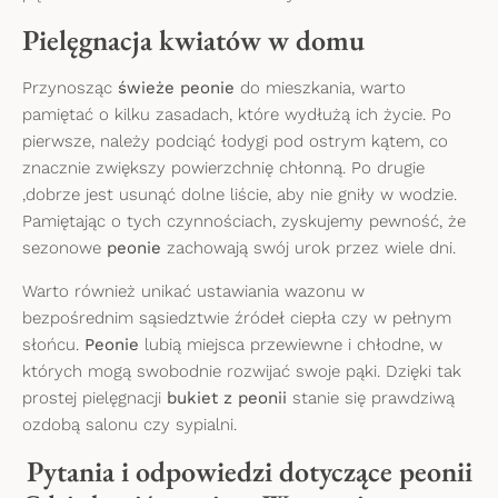
Pielęgnacja kwiatów w domu
Przynosząc
świeże peonie
do mieszkania, warto
pamiętać o kilku zasadach, które wydłużą ich życie. Po
pierwsze, należy podciąć łodygi pod ostrym kątem, co
znacznie zwiększy powierzchnię chłonną. Po drugie
,dobrze jest usunąć dolne liście, aby nie gniły w wodzie.
Pamiętając o tych czynnościach, zyskujemy pewność, że
sezonowe
peonie
zachowają swój urok przez wiele dni.
Warto również unikać ustawiania wazonu w
bezpośrednim sąsiedztwie źródeł ciepła czy w pełnym
słońcu.
Peonie
lubią miejsca przewiewne i chłodne, w
których mogą swobodnie rozwijać swoje pąki. Dzięki tak
prostej pielęgnacji
bukiet z peonii
stanie się prawdziwą
ozdobą salonu czy sypialni.
Pytania i odpowiedzi dotyczące peonii