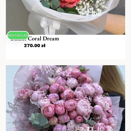
BESTSELLER
Bukiet Coral Dream
270.00
zł