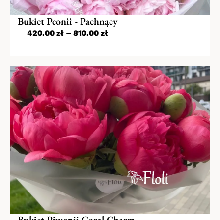
Bukiet Peonii - Pachnący
420.00
zł
–
810.00
zł
Bukiet Piwonii Coral Charm