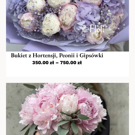
Bukiet z Hortensji, Peonii i Gipsówki
350.00
zł
–
750.00
zł