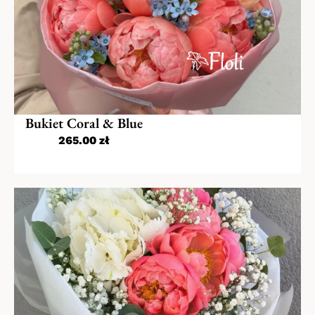
Kwiaty na Dzień Babci i Dziadka
Kwiaty na Walentynki
Dzień Kobiet
Bukiet Coral & Blue
Kwiaty na Dzień Mamy
265.00
zł
Kwiaty na Komunię