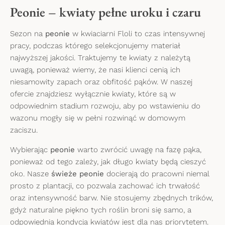
Peonie – kwiaty pełne uroku i czaru
Sezon na
peonie
w kwiaciarni Floli to czas intensywnej
pracy, podczas którego selekcjonujemy materiał
najwyższej jakości. Traktujemy te kwiaty z należytą
uwagą, ponieważ wiemy, że nasi klienci cenią ich
niesamowity zapach oraz obfitość pąków. W naszej
ofercie znajdziesz wyłącznie kwiaty, które są w
odpowiednim stadium rozwoju, aby po wstawieniu do
wazonu mogły się w pełni rozwinąć w domowym
zaciszu.
Wybierając
peonie
warto zwrócić uwagę na fazę pąka,
ponieważ od tego zależy, jak długo kwiaty będą cieszyć
oko. Nasze
świeże peonie
docierają do pracowni niemal
prosto z plantacji, co pozwala zachować ich trwałość
oraz intensywność barw. Nie stosujemy zbędnych trików,
gdyż naturalne piękno tych roślin broni się samo, a
odpowiednia kondycja kwiatów jest dla nas priorytetem.