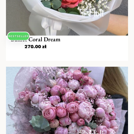
BESTSELLER
Bukiet Coral Dream
270.00
zł