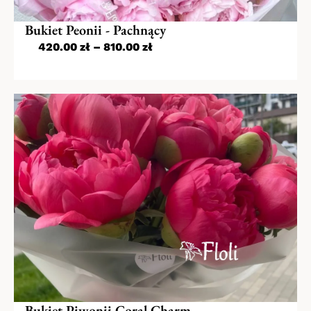
Bukiet Peonii - Pachnący
420.00
zł
–
810.00
zł
Bukiet Piwonii Coral Charm