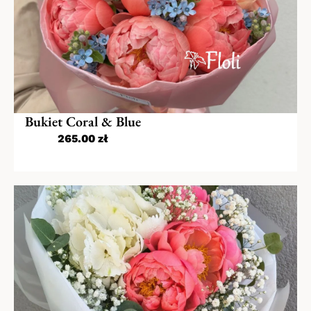
Kwiaty na Dzień Babci i Dziadka
Kwiaty na Walentynki
Dzień Kobiet
Bukiet Coral & Blue
Kwiaty na Dzień Mamy
265.00
zł
Kwiaty na Komunię