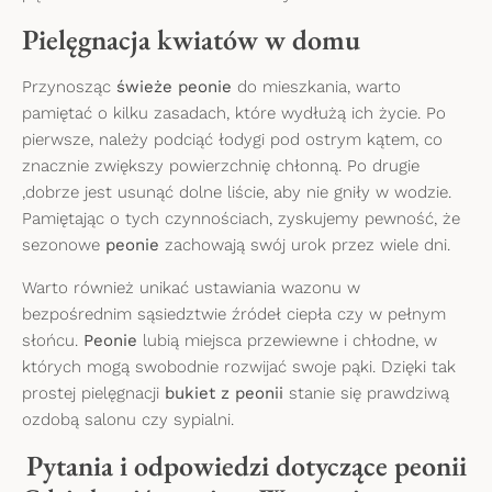
Pielęgnacja kwiatów w domu
Przynosząc
świeże peonie
do mieszkania, warto
pamiętać o kilku zasadach, które wydłużą ich życie. Po
pierwsze, należy podciąć łodygi pod ostrym kątem, co
znacznie zwiększy powierzchnię chłonną. Po drugie
,dobrze jest usunąć dolne liście, aby nie gniły w wodzie.
Pamiętając o tych czynnościach, zyskujemy pewność, że
sezonowe
peonie
zachowają swój urok przez wiele dni.
Warto również unikać ustawiania wazonu w
bezpośrednim sąsiedztwie źródeł ciepła czy w pełnym
słońcu.
Peonie
lubią miejsca przewiewne i chłodne, w
których mogą swobodnie rozwijać swoje pąki. Dzięki tak
prostej pielęgnacji
bukiet z peonii
stanie się prawdziwą
ozdobą salonu czy sypialni.
Pytania i odpowiedzi dotyczące peonii