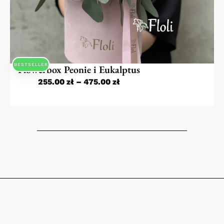
BESTSELLER
Flowerbox Peonie i Eukalptus
255.00
zł
–
475.00
zł