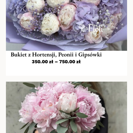
Bukiet z Hortensji, Peonii i Gipsówki
350.00
zł
–
750.00
zł