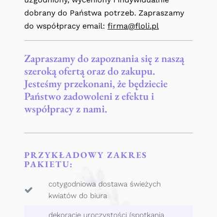
dobrany do Państwa potrzeb. Zapraszamy
Kwiaty na Dzień Babci i Dziadka
do współpracy email:
firma@floli.pl
Kwiaty na Walentynki
Zapraszamy do zapoznania się z naszą
Dzień Kobiet
szeroką ofertą oraz do zakupu.
Jesteśmy przekonani, że będziecie
Kwiaty na Dzień Mamy
Państwo zadowoleni z efektu i
współpracy z nami.
Kwiaty na Komunię
PRZYKŁADOWY ZAKRES
PAKIETU:
cotygodniowa dostawa świeżych
kwiatów do biura
dekoracje uroczystości (spotkania