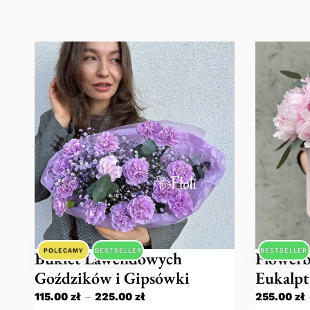
POLECAMY
BESTSELLER
BESTSELLER
Bukiet Lawendowych
Flowerb
Goździków i Gipsówki
Eukalpt
115.00
zł
–
225.00
zł
255.00
zł