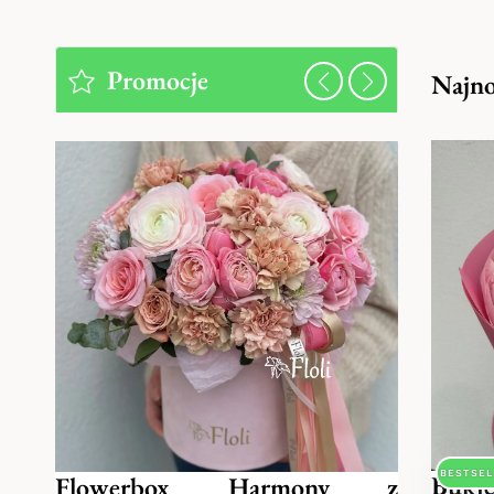
Promocje
Najno
BESTSEL
Bukie
ny z
Flowerbox Harmony z