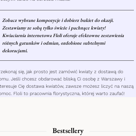
Zobacz wybrane kompozycje i dobierz bukiet do okazji.
Zestawiamy ze sobą tylko świeże i pachnące kwiaty!
Kwiaciarnia internetowa Floli oferuje efektowne zestawienia
różnych gatunków i odmian, ozdobione subtelnymi
dekoracjami.
t Lawendowych
Bukiet Pastelowych Ho
BESTSELLER
POLECAMY
PREMIUM
ów i Gipsówki
230.00
zł
–
775.00
zł
225.00
zł
rzekonaj się, jak prosto jest zamówić kwiaty z dostawą do
omu. Jeśli chcesz obdarować bliską Ci osobę z Warszawy i
nteresuje Cię dostawa kwiatów, zawsze możesz liczyć na naszą
omoc. Floli to pracownia florystyczna, której warto zaufać!
Bestsellery