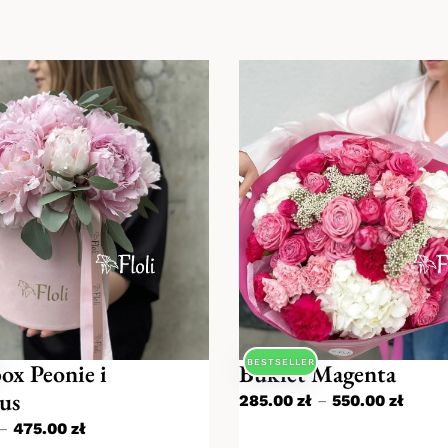
BESTSELLER
ox Peonie i
Bukiet Magenta
us
285.00
zł
–
550.00
zł
–
475.00
zł