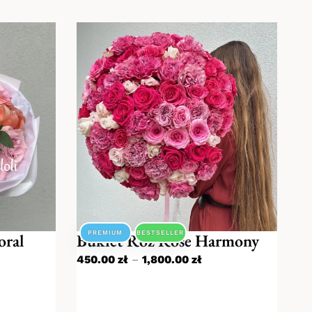
PREMIUM
BESTSELLER
oral
Bukiet Róż Rose Harmony
450.00
zł
–
1,800.00
zł