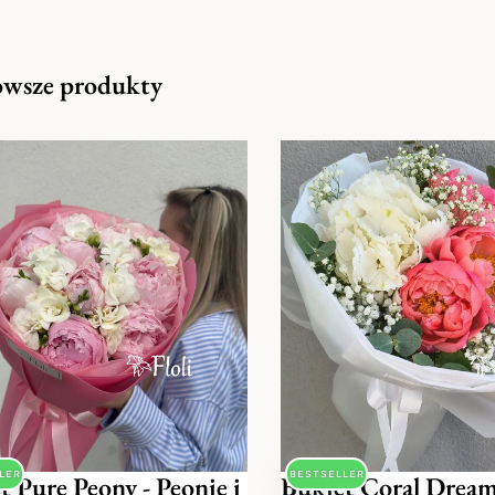
wsze produkty
LER
BESTSELLER
t Pure Peony - Peonie i
Bukiet Coral Drea