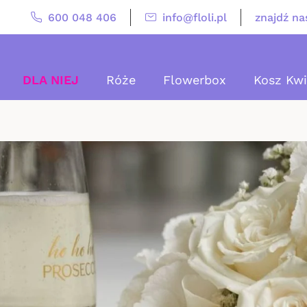
600 048 406
info@floli.pl
znajdź na
DLA NIEJ
Róże
Flowerbox
Kosz Kw