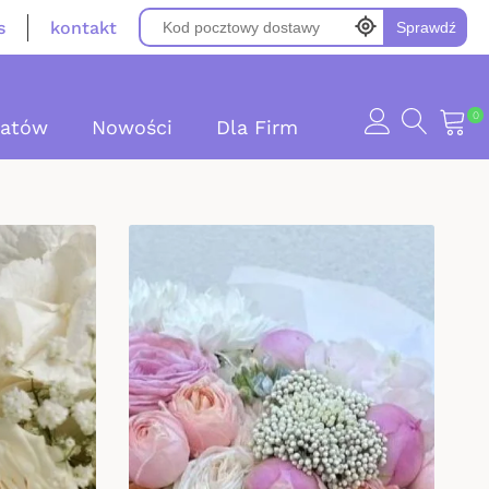
s
kontakt
Sprawdź
0
iatów
Nowości
Dla Firm