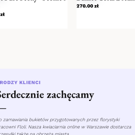
e
270.00
zł
0
zł
RODZY KLIENCI
Serdecznie zachęcamy
o zamawiania bukietów przygotowanych przez florystyki
racowni Floli. Nasza kwiaciarnia online w Warszawie dostarcza
rzesyłki także na obrzeża miasta.