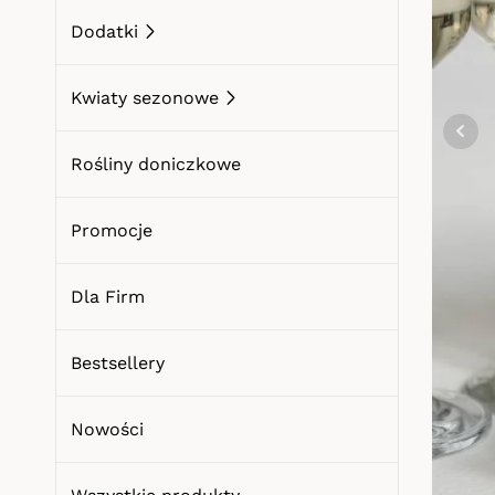
Dodatki
Kwiaty na Dzień Babci i Dziadka
Kwiaty na Walentynki
Kwiaty sezonowe
Dzień Kobiet
Rośliny doniczkowe
Kwiaty na Dzień Mamy
Promocje
Kwiaty na Komunię
Dla Firm
Bestsellery
Nowości