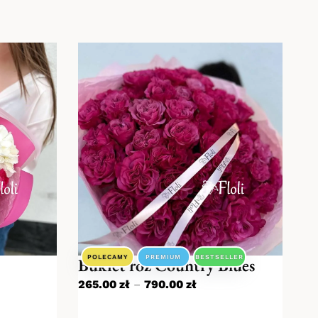
POLECAMY
PREMIUM
BESTSELLER
Bukiet róż Country Blues
265.00
zł
–
790.00
zł