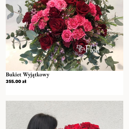
Zamówienia dostarczane są pod wskazany
adres w wyznaczonym terminie przez
naszych kurierów. Jeśli dostawa ma być na
konkretną godzinę bardzo prosimy umieścić
taką informację w komentarzu.
Istnieje też możliwość odbioru własnego w
jednej z naszych kwiaciarni stacjonarnych (w
godzinach pracy kwiaciarni). Prosimy o
zaznaczenie dogodnej formy podczas
składania zamówienia.
Bukiet Wyjątkowy
355.00
zł