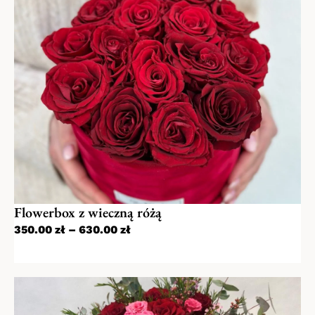
Płatność BLIK
Szybka dostawa
System płatności dla użytkowników
nawet w 2h od momentu zamówienia
bankowości mobilnej. Szybka płatność, bez
dodatkowych przekierowań. Po wybraniu tej
metody wystarczy na naszej stronie podać
6-cyfrowy kod BLIK a następnie potwierdzić
płatność. Pobieranie kodu blik oraz
potwierdzeniem płatności odbywa się na
Twoim urządzeniu w aplikacji mobilnej
banku. Usługa dostępna jest w: Alior Bank,
Bank Millennium, Santander Bank Polska,
Gwarancja jakości
ING Bank Śląski, mBanku, PKO Bank Polski,
Flowerbox z wieczną różą
Dostajesz bukiet taki jak na zdjęciu
Getin Bank, T-Mobile Usługi Bankowe, BNP
350.00
zł
–
630.00
zł
Paribas, Credit Agricole, Bank Pekao SA.
https://blikmobile.pl/
Dostawy