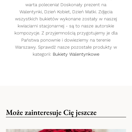
warta polecenia! Doskonały prezent na
Walentynki, Dzień Kobiet, Dzień Matki. Zdjęcia
wszystkich bukietów wykonane zostały w naszej
Płatność z PayU
kwiaciarni stacjonarnej - są to nasze autorskie
Po wybraniu tej formy płatności, zostaniesz
kompozycje. Z przyjemnością przygotujemy je dla
przeniesiony na stronę internetową
Państwa ponownie i dowieziemy na terenie
operatora (PayU), a następnie na stronę
Warszawy. Sprawdź nasze pozostałe produkty w
1
.
2
.
Twojego banku, do okienka logowania.
kategorii:
Bukiety Walentynkowe
Odbiorcą płatności jest PayU S.A. ul.
Grunwaldzka 182, 60-166 Poznań wpisany do
Gwarancja świeżości
rejestru przedsiębiorców prowadzonego
Wybierz produkt i
Uzupełnij dane do
przez Sąd Rejonowy Poznań – Nowe Miasto
upominek
wysyłki
i Wilda w Poznaniu, Wydział VIII Gospodarczy
wszystkie bukiety są robione w
Krajowego Rejestru Sądowego pod
3
.
4
.
naszych kwiaciarniach
numerem KRS 0000274399. PayU wykonuje
jedynie autoryzację płatności. Pełna kwota
Może zainteresuje Cię jeszcze
za zamówienie przekazywana jest Do
Kwiaciarni Internetowej Floli.
Opłać zamówienie
Oczekuj na śliczny
bukiet