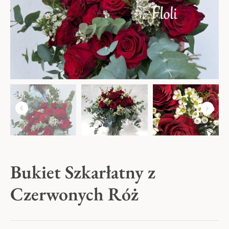
Kwiaty na Dzień Babci i Dziadka
Kwiaty na Walentynki
Dzień Kobiet
Kwiaty na Dzień Mamy
Kwiaty na Komunię
Bukiet Szkarłatny z
Czerwonych Róż