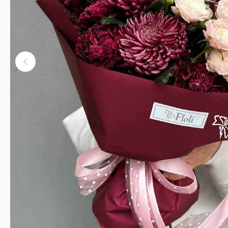
Kwiaty na Dzień Babci i Dziadka
Kwiaty na Walentynki
Dzień Kobiet
Kwiaty na Dzień Mamy
Kwiaty na Komunię