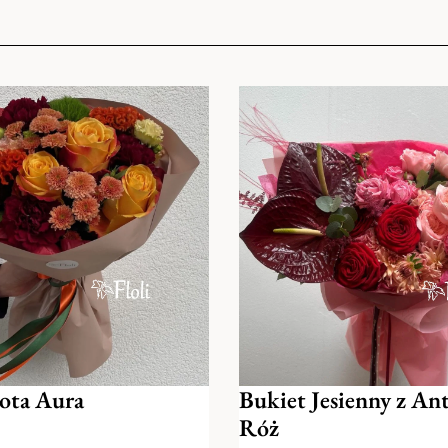
ile Usługi Bankowe, BNP Paribas, Credit Agricole, Bank 
zamówienia
ą
dres w wyznaczonym terminie przez naszych kurierów. J
w komentarzu.
jednej z naszych kwiaciarni stacjonarnych (w godzinach p
enia.
ota Aura
Bukiet Jesienny z An
Róż