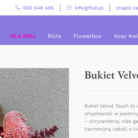
600 048 406
info@floli.pl
znajdź n
DLA NIEJ
Róże
Flowerbox
Kosz Kw
Bukiet Velv
Bukiet Velvet Touch to
zmysłowość w jesienny
– chryzantemy, róże ga
harmonijną całość o c