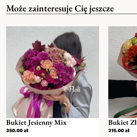
mBanku, PKO Bank Polski, Getin Bank, T-Mob
Może zainteresuje Cię jeszcze
wszystkie bukiety s
https://blikmobile.pl/
robione w naszych
Dostawy
kwiaciarniach
Zamówienia dostarczane są pod wskazany a
bardzo prosimy umieścić taką informację 
Istnieje też możliwość odbioru własnego w 
dogodnej formy podczas składania zamówi
Bukiet Jesienny Mix
Bukiet Zł
350.00
zł
215.00
zł