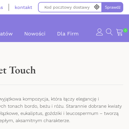
as
kontakt
Sprawdź
0
iatów
Nowości
Dla Firm
et Touch
 wyjątkowa kompozycja, która łączy elegancję i
ch tonach bordo, beżu i różu. Starannie dobrane kwiaty
łązkowe, eukaliptus, goździki i leucospermum – tworzą
iepłym, aksamitnym charakterze.