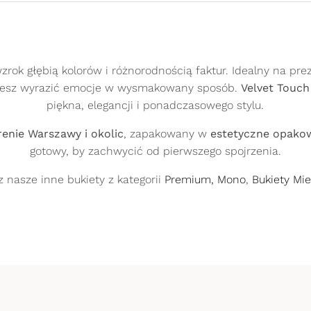
wzrok głębią kolorów i różnorodnością faktur. Idealny na pr
hcesz wyrazić emocje w wysmakowany sposób.
Velvet Touch
piękna, elegancji i ponadczasowego stylu.
enie Warszawy i okolic
, zapakowany w
estetyczne opako
gotowy, by zachwycić od pierwszego spojrzenia.
z przeniesiony na stronę internetową operatora (PayU), a
t PayU S.A. ul. Grunwaldzka 182, 60-166 Poznań wpisany 
2
.
3
.
 nasze inne bukiety z kategorii
Premium,
Mono
,
Bukiety Mi
i Wilda w Poznaniu, Wydział VIII Gospodarczy Krajowe
cję płatności. Pełna kwota za zamówienie przekazywana j
Uzupełnij dane do
Opłać zamówienie
ci
Szybka dostawa
wysyłki
ości mobilnej. Szybka płatność, bez dodatkowych przeki
 a następnie potwierdzić płatność. Pobieranie kodu blik
anku. Usługa dostępna jest w: Alior Bank, Bank Millenniu
nawet w 2h od momentu
Do