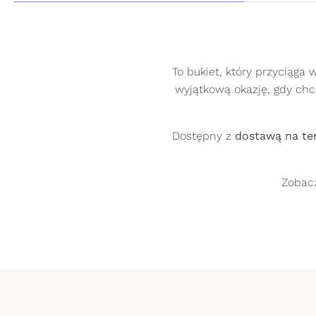
To bukiet, który przyciąga 
wyjątkową okazję, gdy c
Płatność z PayU
Dostępny z
dostawą na ter
Po wybraniu tej formy płatności, zostanies
okienka logowania. Odbiorcą płatności jes
1
.
Zobacz
przez Sąd Rejonowy Poznań – Nowe Miasto 
0000274399. PayU wykonuje jedynie autoryza
Płatność BLIK
Wybierz produkt i
Gwarancja świeżoś
upominek
System płatności dla użytkowników bankow
na naszej stronie podać 6-cyfrowy kod BLIK
na Twoim urządzeniu w aplikacji mobilnej b