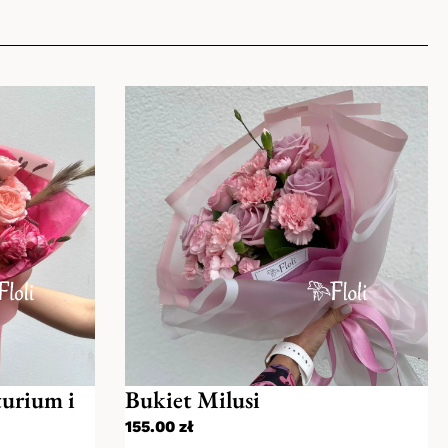
Pekao SA.
na zdjęciu
eśli dostawa ma być na konkretną godzinę
racy kwiaciarni). Prosimy o zaznaczenie
turium i
Bukiet Milusi
155.00
zł