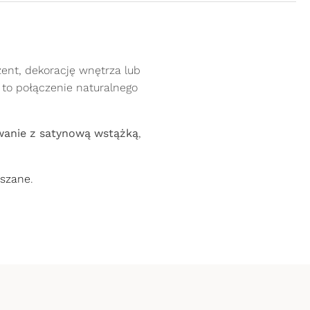
ezent, dekorację wnętrza lub
to połączenie naturalnego
wanie z satynową wstążką
,
 następnie na stronę Twojego banku, do
do rejestru przedsiębiorców prowadzonego
4
.
eszane
.
go Rejestru Sądowego pod numerem KRS
est Do Kwiaciarni Internetowej Floli.
Oczekuj na śliczny bukiet
Gwarancja jakości
erowań. Po wybraniu tej metody wystarczy
 oraz potwierdzeniem płatności odbywa się
m, Santander Bank Polska, ING Bank Śląski,
stajesz bukiet taki jak