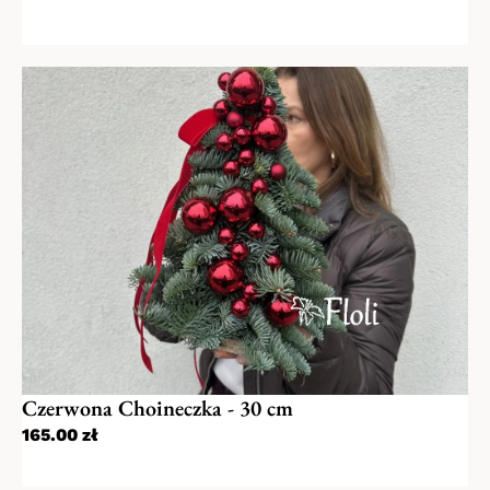
Paribas, Credit Agricole, Bank Pekao SA.
https://blikmobile.pl/
Dostawy
Zamówienia dostarczane są pod wskazany
adres w wyznaczonym terminie przez
naszych kurierów. Jeśli dostawa ma być na
konkretną godzinę bardzo prosimy umieścić
taką informację w komentarzu.
Istnieje też możliwość odbioru własnego w
jednej z naszych kwiaciarni stacjonarnych (w
godzinach pracy kwiaciarni). Prosimy o
zaznaczenie dogodnej formy podczas
składania zamówienia.
Czerwona Choineczka - 30 cm
165.00
zł