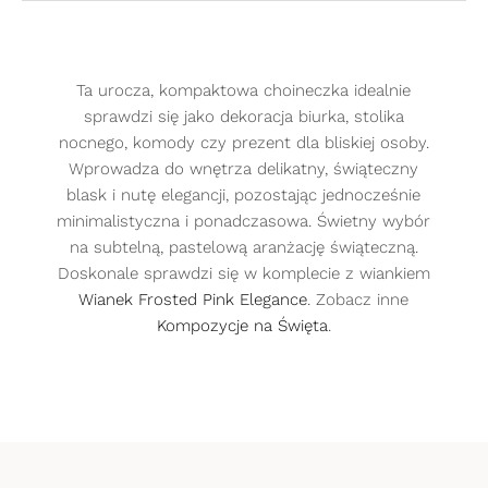
Ta urocza, kompaktowa choineczka idealnie
sprawdzi się jako dekoracja biurka, stolika
nocnego, komody czy prezent dla bliskiej osoby.
Wprowadza do wnętrza delikatny, świąteczny
Płatność z PayU
blask i nutę elegancji, pozostając jednocześnie
minimalistyczna i ponadczasowa. Świetny wybór
Po wybraniu tej formy płatności, zostaniesz
na subtelną, pastelową aranżację świąteczną.
przeniesiony na stronę internetową
Doskonale sprawdzi się w komplecie z wiankiem
operatora (PayU), a następnie na stronę
Wianek Frosted Pink Elegance
. Zobacz inne
1
.
2
.
Twojego banku, do okienka logowania.
Kompozycje na Święta
.
Odbiorcą płatności jest PayU S.A. ul.
Grunwaldzka 182, 60-166 Poznań wpisany do
Gwarancja świeżości
rejestru przedsiębiorców prowadzonego
Wybierz produkt i
Uzupełnij dane do
przez Sąd Rejonowy Poznań – Nowe Miasto
upominek
wysyłki
i Wilda w Poznaniu, Wydział VIII Gospodarczy
wszystkie bukiety są robione w
Krajowego Rejestru Sądowego pod