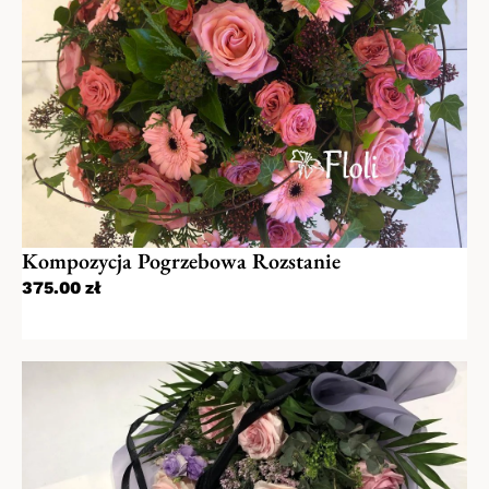
adres w wyznaczonym terminie przez
naszych kurierów. Jeśli dostawa ma być na
konkretną godzinę bardzo prosimy umieścić
taką informację w komentarzu.
Istnieje też możliwość odbioru własnego w
jednej z naszych kwiaciarni stacjonarnych (w
godzinach pracy kwiaciarni). Prosimy o
zaznaczenie dogodnej formy podczas
składania zamówienia.
Kompozycja Pogrzebowa Rozstanie
375.00
zł