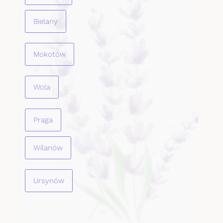
Bielany
Mokotów
Wola
Praga
Wilanów
Ursynów