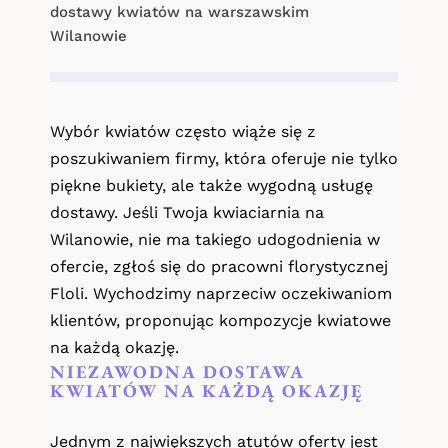
dostawy kwiatów na warszawskim
Wilanowie
Kwiaty na Dzień Babci i Dziadka
Kwiaty na Walentynki
Wybór kwiatów często wiąże się z
Dzień Kobiet
poszukiwaniem firmy, która oferuje nie tylko
piękne bukiety, ale także wygodną usługę
Kwiaty na Dzień Mamy
dostawy. Jeśli Twoja kwiaciarnia na
Wilanowie, nie ma takiego udogodnienia w
Kwiaty na Komunię
ofercie, zgłoś się do pracowni florystycznej
Floli. Wychodzimy naprzeciw oczekiwaniom
klientów, proponując kompozycje kwiatowe
na każdą okazję.
NIEZAWODNA DOSTAWA
KWIATÓW NA KAŻDĄ OKAZJĘ
Jednym z największych atutów oferty jest